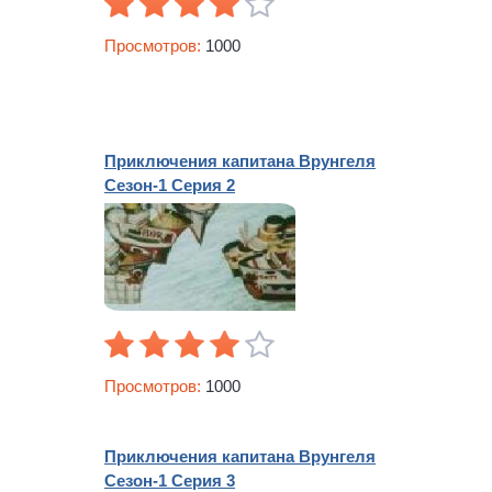
должен состоять из трех человек, поэтому Врунгелю и
Лому приходится срочно искать третьего. Им оказывается
Просмотров:
1000
карточный шулер Фукс, который похитил статую Венеры и
теперь везет ее в чехле от контрабаса. А за этой ценной
статуей охотятся представители местной мафии… Одним
словом, Христофору Бонифатьевичу скучать не придется.
А какие приключения ему предстоит пережить, можно
Приключения капитана Врунгеля
смотреть онлайн в мультфильме «Приключения капитана
Сезон-1 Серия 2
Врунгеля».
Просмотров:
1000
Приключения капитана Врунгеля
Сезон-1 Серия 3